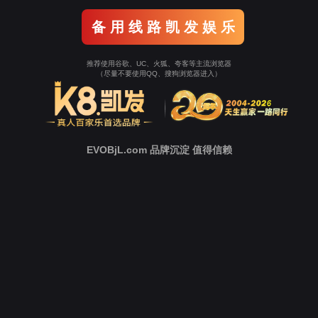
供应商自荐
基本情况
拟合作产品
*
拟合作产品情况描述
*
公司名称
*
公司地址