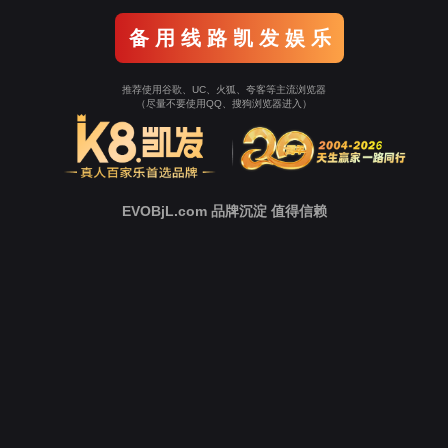
供应商自荐
基本情况
拟合作产品
*
拟合作产品情况描述
*
公司名称
*
公司地址